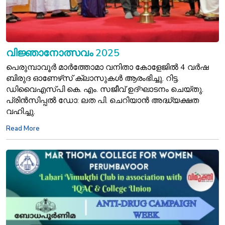
വിജ്ഞാനോത്സവം 2025
പെരുമ്പാവൂർ മാർത്തോമാ വനിതാ കോളേജിൽ 4 വർഷ
ബിരുദ ഓണേഴ്‌സ് ക്ലാസുകൾ ആരംഭിച്ചു. റിട്ട.
ഡിവൈഎസ്‌പി കെ. എം. സജീവ് ഉദ്‌ഘാടനം ചെയ്തു.
പ്രിൻസിപ്പൽ ഡോ: ലത പി. ചെറിയാൻ അദ്ധ്യക്ഷത
വഹിച്ചു.
Read More