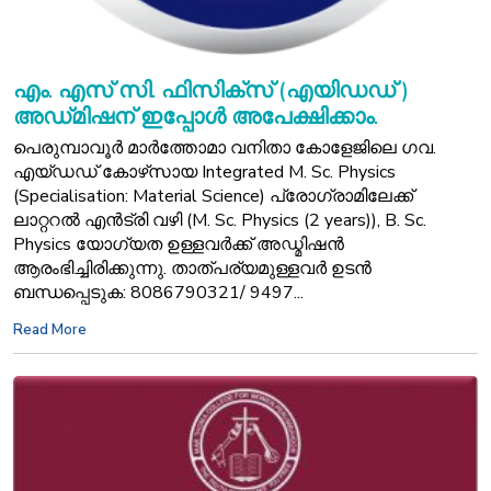
എം. എസ് സി. ഫിസിക്സ് (എയിഡഡ് )
അഡ്‌മിഷന് ഇപ്പോൾ അപേക്ഷിക്കാം.
പെരുമ്പാവൂർ മാർത്തോമാ വനിതാ കോളേജിലെ ഗവ.
എയ്‌ഡഡ്‌ കോഴ്‌സായ Integrated M. Sc. Physics
(Specialisation: Material Science) പ്രോഗ്രാമിലേക്ക്‌
ലാറ്ററൽ എൻട്രി വഴി (M. Sc. Physics (2 years)), B. Sc.
Physics യോഗ്യത ഉള്ളവർക്ക് അഡ്മിഷൻ
ആരംഭിച്ചിരിക്കുന്നു. താത്പര്യമുള്ളവർ ഉടൻ
ബന്ധപ്പെടുക: 8086790321/ 9497...
Read More