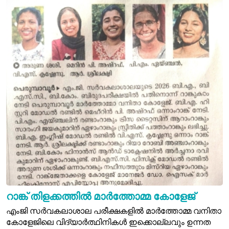
റാങ്ക് തിളക്കത്തിൽ മാർത്തോമ്മ കോളേജ്
എംജി സർവകലാശാല പരീക്ഷകളിൽ മാർത്തോമ്മ വനിതാ
കോളേജിലെ വിദ്യാർത്ഥിനികൾ ഇക്കൊല്ലവും ഉന്നത