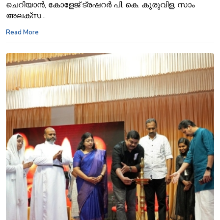
ചെറിയാൻ, കോളേജ് ട്രഷറർ പി. കെ. കുരുവിള, സാം
അലക്സ...
Read More