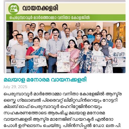
മലയാള മനോരമ വായനക്കളരി
July 29, 2025
പെരുമ്പാവൂർ മാർത്തോമ്മാ വനിതാ കോളേജിൽ ആസ്ട്ര
സ്കൈ ഗ്ലോബൽ പ്രൈവറ്റ് ലിമിറ്റഡിൻറെയും റോട്ടറി
ക്ലബ് ഓഫ് പെരുമ്പാവൂർ ഹെറിറ്റേജിൻറെയും
സഹകരണത്തോടെ ആരംഭിച്ച മലയാള മനോരമ
വായനക്കളരി ആസ്ട്ര മാനേജിങ് ഡയറക്ടർ എൽദോ
പോൾ ഉദ്‌ഘാടനം ചെയ്തു. പ്രിൻസിപ്പൽ ഡോ: ലത പി.