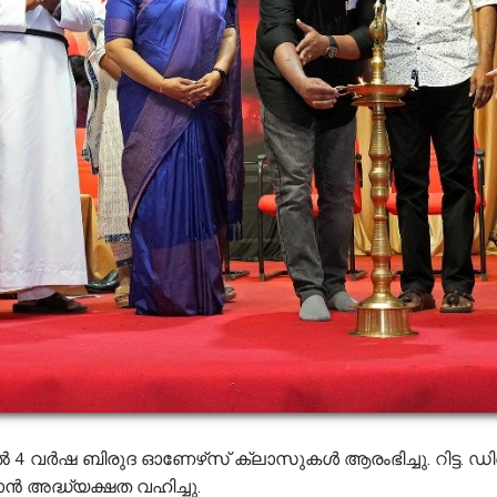
4 വർഷ ബിരുദ ഓണേഴ്‌സ് ക്ലാസുകൾ ആരംഭിച്ചു. റിട്ട. ഡ
ൻ അദ്ധ്യക്ഷത വഹിച്ചു.