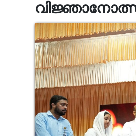
വിജ്ഞാനോത്സ