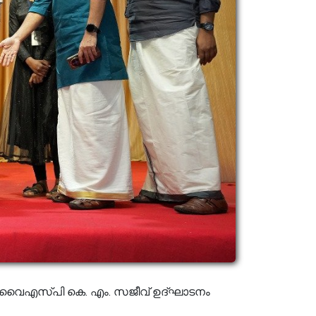
ിവൈഎസ്‌പി കെ. എം. സജീവ് ഉദ്‌ഘാടനം