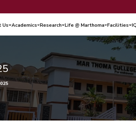
t Us
Academics
Research
Life @ Marthoma
Facilities
I
25
025