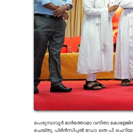
പെരുമ്പാവൂർ മാർത്തോമാ വനിതാ കോളേജിൽ 
ചെയ്തു. പ്രിൻസിപ്പൽ ഡോ: ലത പി. ചെറിയാ